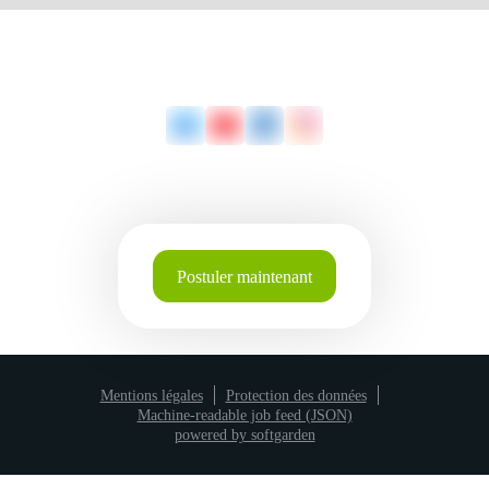
Postuler maintenant
Mentions légales
Protection des données
Machine-readable job feed (JSON)
powered by softgarden